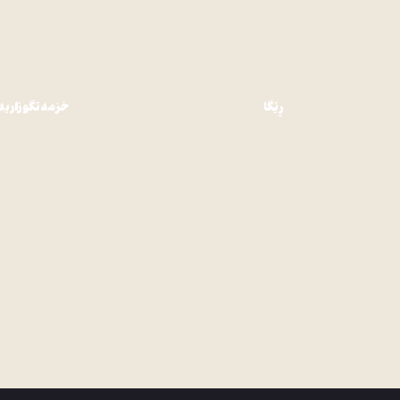
ڕێگا
خزمەتگوزاریە
پێوەندی کردن
پۆدکاست
دەبارەی ئێمە
گۆڤار
کاردانەوە
کتێب
پێشکەشکارەکان
رێکلام
یاسا و مەرج
هەلی کار