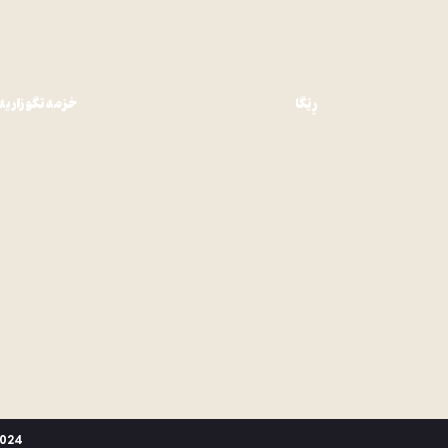
ڕێگا
خزمەتگوزاریە
پێوەندی کردن
پۆدکاست
دەبارەی ئێمە
گۆڤار
کاردانەوە
کتێب
پێشکەشکارەکان
رێکلام
یاسا و مەرج
هەلی کار
2024