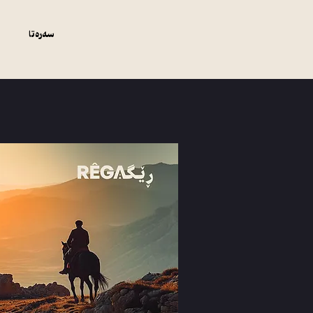
سەرەتا