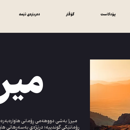
پۆدکاست
گۆڤار
دەربارەی ئێمە
میرز
میرزا بەشی دووھەمی ڕۆمانی ھاوارەبەرەی
ڕۆمانێکی گوندییە؛ درێژەی بەسەرھاتی هاوا