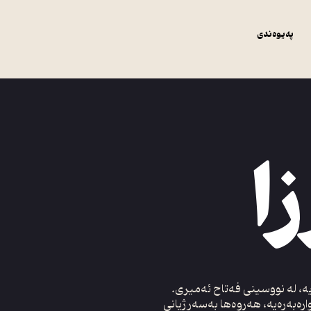
پەیوەندی
ا
ە، لە نووسینی فەتاح ئەمیری.
رەبەرەیە، ھەروەھا بەسەر ژیانی