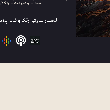
منداڵی و مێرمنداڵی و لاوێ
لەسەر سایتی ڕێگا و ئەم پلات