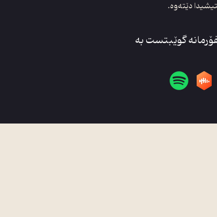
تیشیدا دێتەوە.
فۆرمانە گوێبتست بە