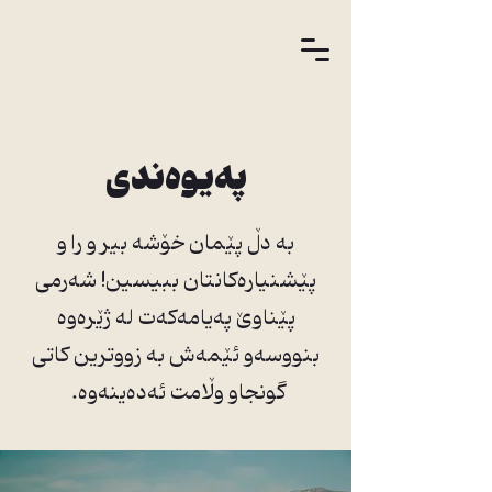
پەیوەندی
بە دڵ پێمان خۆشە بیر و را و
پێشنیارەکانتان ببیسین! شەرمی
پێناوێ پەیامەکەت لە ژێرەوە
بنووسەو ئێمەش بە زووترین کاتی
گونجاو وڵامت ئەدەینەوە.