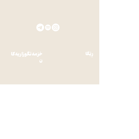
ڕێگا
خزمەتگوزاریەکا
ن
پێوەندی کردن
پۆدکاست
دەبارەی ئێمە
پێشکەشکارەکان
گۆڤار
یاسا و مەرج
کتێب
هەلی کار
کاردانەوە
رێکلام