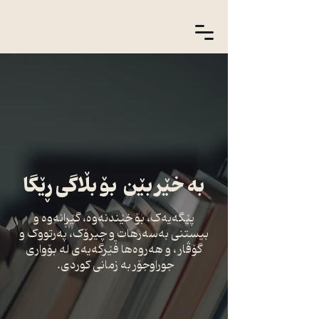
بە خێر بێن بۆ بڵاگی ڕێگا
پێگەیەک، بۆ خێندنەوە، گێڕانەوە و
بیستنی بەسەرهات و چیرۆک، پەرتووک و
گۆڤار ، و هەروەها فّێرگەیەی لە بۆواری
جوراوجۆر بە زمانی کوردی.