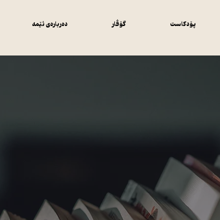
پۆدکاست
گۆڤار
دەربارەی ئێمە