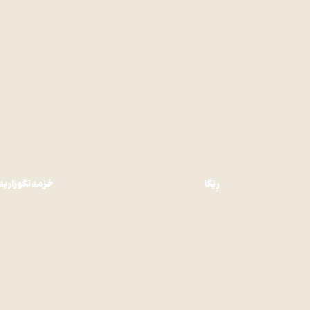
ڕێگا
خزمەتگوزاریە
پێوەندی کردن
پۆدکاست
دەبارەی ئێمە
گۆڤار
کاردانەوە
کتێب
پێشکەشکارەکان
رێکلام