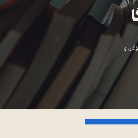
ا
ار ، و