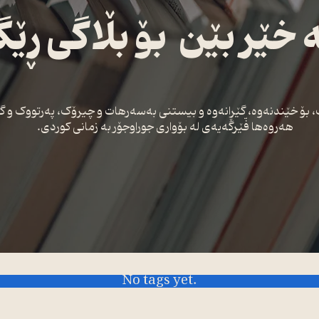
 خێر بێن بۆ بڵاگی ڕێگ
 بۆ خێندنەوە، گێڕانەوە و بیستنی بەسەرهات و چیرۆک، پەرتووک و گۆڤ
هەروەها فّێرگەیەی لە بۆواری جوراوجۆر بە زمانی کوردی.
No tags yet.