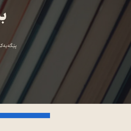
بە
پێگەیەک،