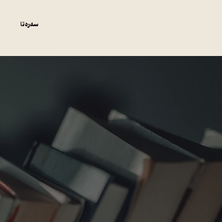
سەرەتا